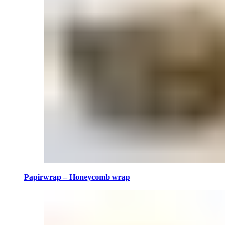
Papirwrap – Honeycomb wrap