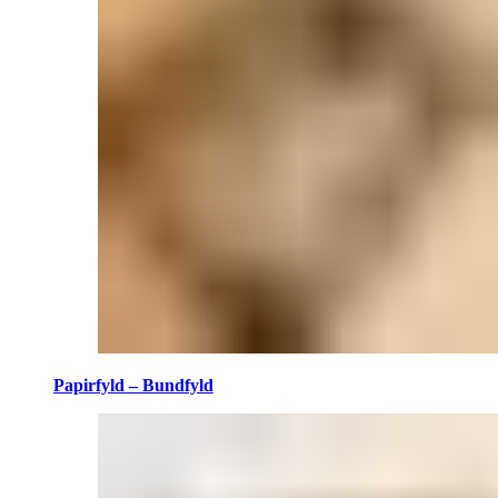
Papirfyld – Bundfyld