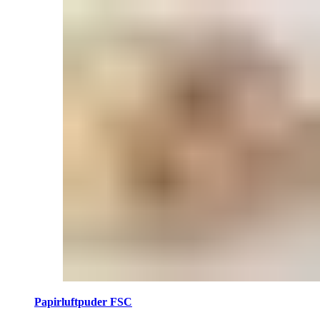
Papirluftpuder FSC