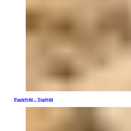
Papirfyld – Topfyld