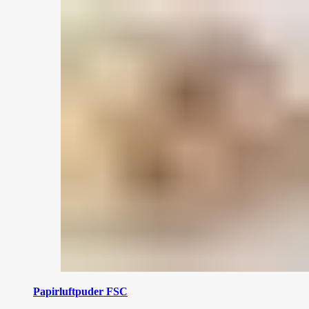
Papirluftpuder FSC