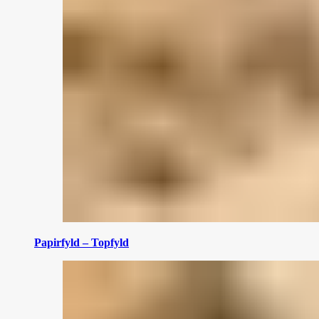
Papirfyld – Topfyld