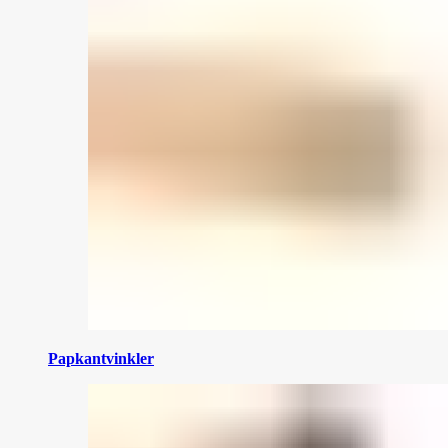
Papkantvinkler