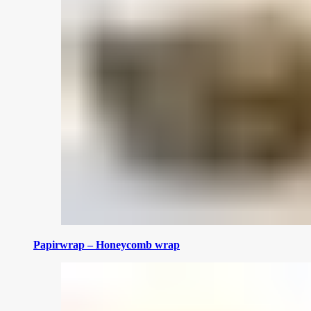
Papirwrap – Honeycomb wrap