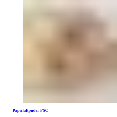
Papirluftpuder FSC