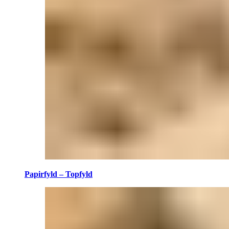
Papirfyld – Topfyld