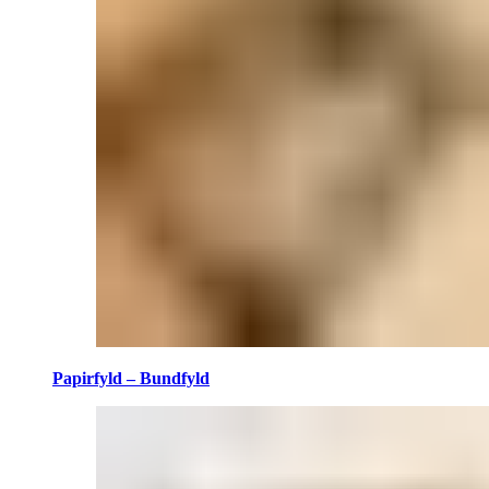
Papirfyld – Bundfyld