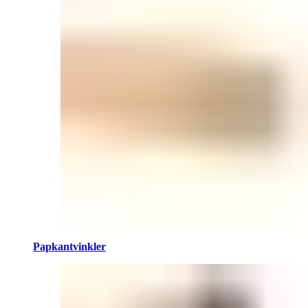
Papkantvinkler