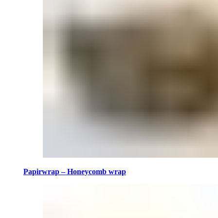
Papirwrap – Honeycomb wrap