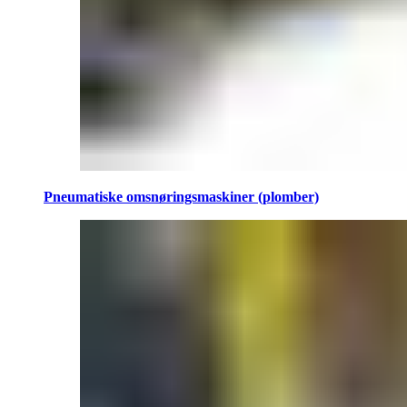
Pneumatiske omsnøringsmaskiner (plomber)