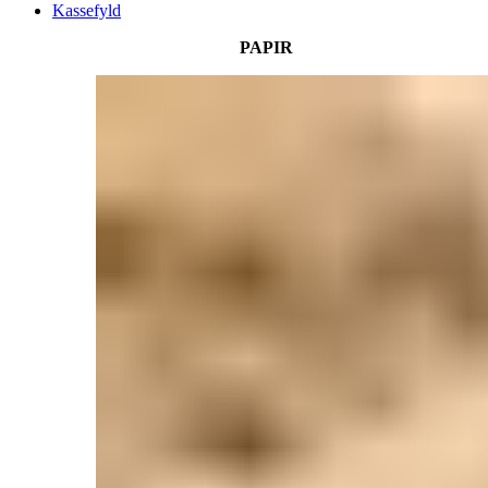
Kassefyld
PAPIR