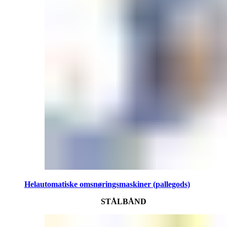
Helautomatiske omsnøringsmaskiner (pallegods)
STÅLBÅND