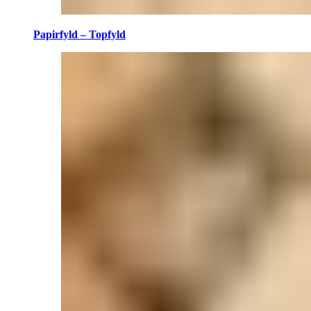
Papirfyld – Topfyld