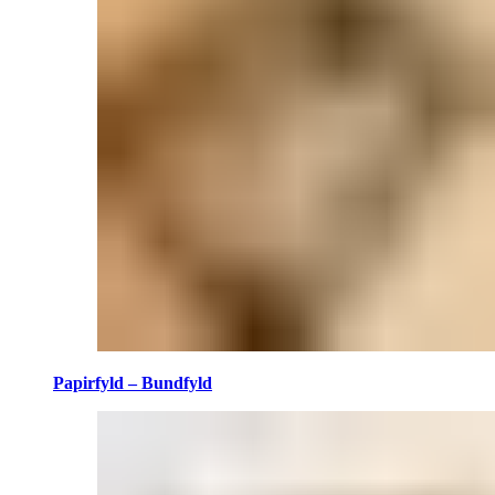
Papirfyld – Bundfyld