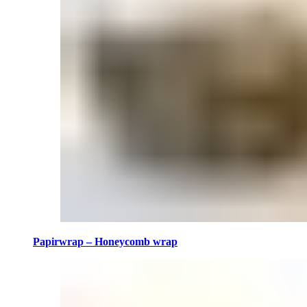
Papirwrap – Honeycomb wrap