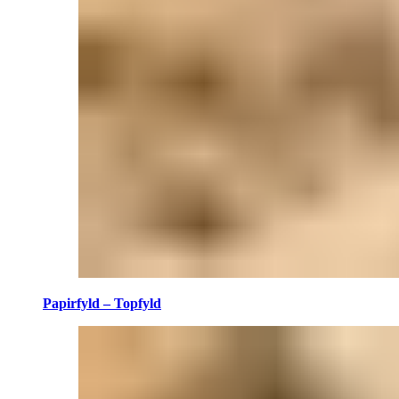
Papirfyld – Topfyld