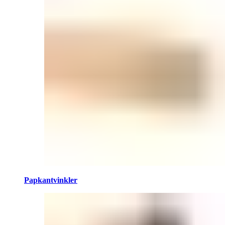
Papkantvinkler