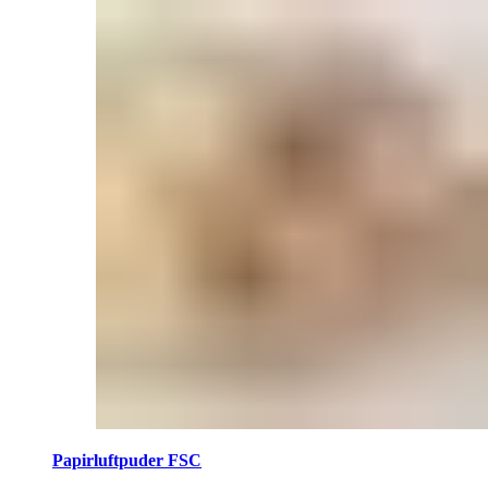
Papirluftpuder FSC