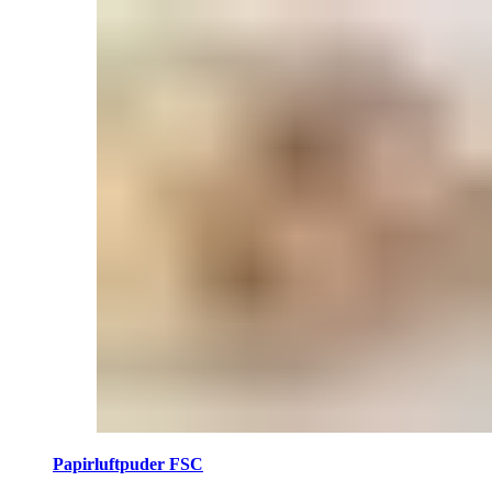
Papirluftpuder FSC