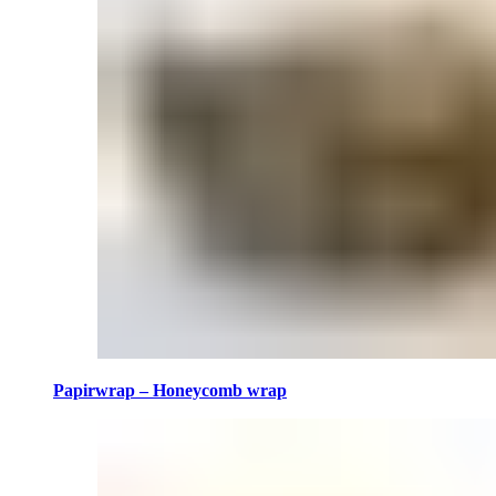
Papirwrap – Honeycomb wrap