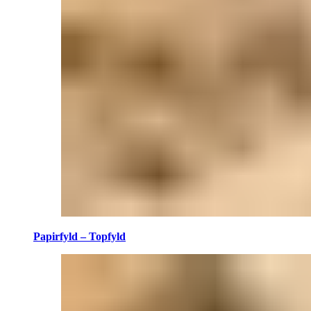
Papirfyld – Topfyld