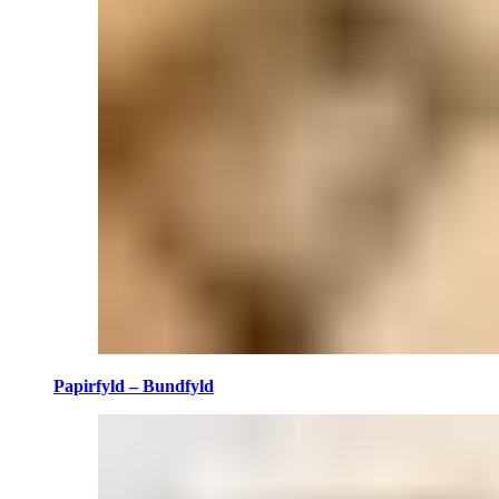
Papirfyld – Bundfyld