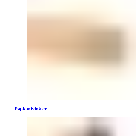
Papkantvinkler