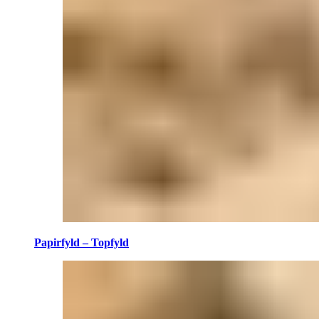
Papirfyld – Topfyld