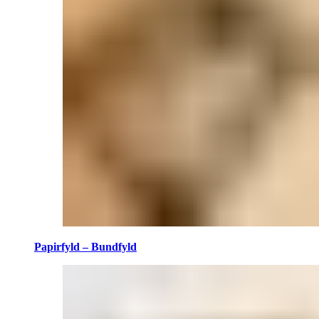
Papirfyld – Bundfyld