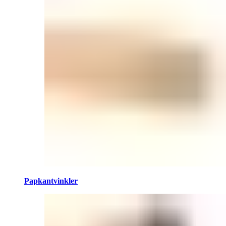
Papkantvinkler