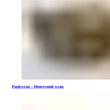
Papirwrap – Honeycomb wrap