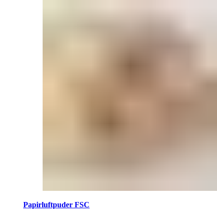
Papirluftpuder FSC