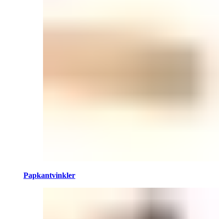
Papkantvinkler