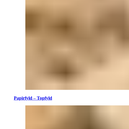
Papirfyld – Topfyld