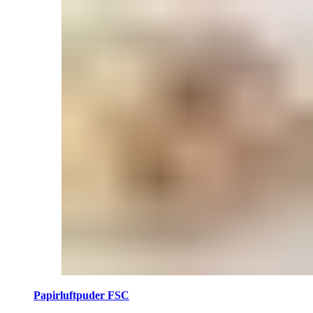
Papirluftpuder FSC