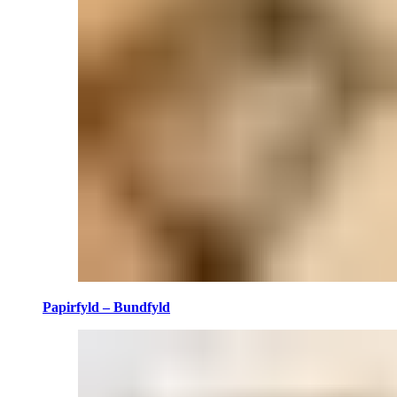
Papirfyld – Bundfyld