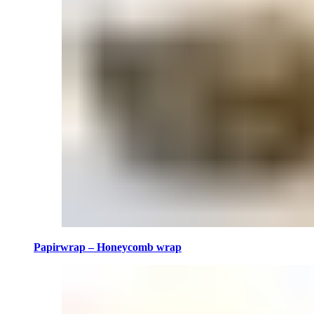
Papirwrap – Honeycomb wrap